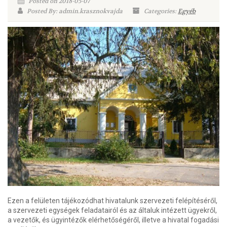
Posted on 2018-05-07
Posted By: admin.krasznokvajda
Categories:
Egyéb
Ezen a felületen tájékozódhat hivatalunk szervezeti felépítéséről,
a szervezeti egységek feladatairól és az általuk intézett ügyekről,
a vezetők, és ügyintézők elérhetőségéről, illetve a hivatal fogadási