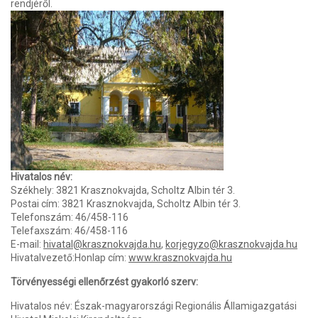
rendjéről.
Hivatalos név:
Székhely: 3821 Krasznokvajda, Scholtz Albin tér 3.
Postai cím: 3821 Krasznokvajda, Scholtz Albin tér 3.
Telefonszám: 46/458-116
Telefaxszám: 46/458-116
E-mail:
hivatal@krasznokvajda.hu
,
korjegyzo@krasznokvajda.hu
Hivatalvezető:Honlap cím:
www.krasznokvajda.hu
Törvényességi ellenőrzést gyakorló szerv:
Hivatalos név: Észak-magyarországi Regionális Államigazgatási