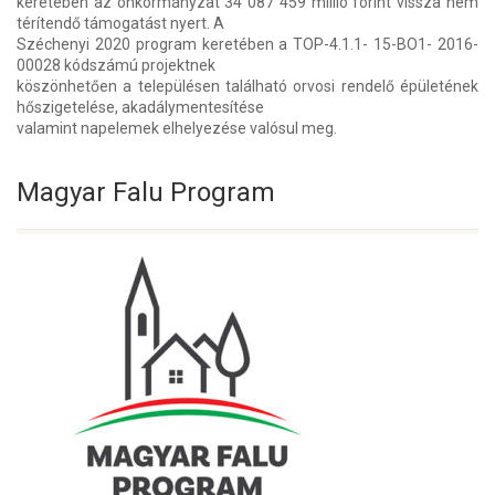
keretében az önkormányzat 34 087 459 millió forint vissza nem
térítendő támogatást nyert. A
Széchenyi 2020 program keretében a TOP-4.1.1- 15-BO1- 2016-
00028 kódszámú projektnek
köszönhetően a településen található orvosi rendelő épületének
hőszigetelése, akadálymentesítése
valamint napelemek elhelyezése valósul meg.
Magyar Falu Program